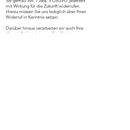
Sie gemäß Art. 7 Abs. 3 DSGVO jederzeit
mit Wirkung für die Zukunft widerrufen.
Hierzu müssen Sie uns lediglich über Ihren
Widerruf in Kenntnis setzen.
Darüber hinaus verarbeiten wir auch Ihre
IP- und E-Mail-Adresse. Die IP-Adresse
wird verarbeitet, weil wir ein berechtigtes
Interesse daran haben, weitere Schritte
einzuleiten oder zu unterstützen, sofern Ihr
Beitrag in Rechte Dritter eingreift
und/oder er sonst wie rechtswidrig
erfolgt.
Rechtsgrundlage ist in diesem Fall Art. 6
Abs. 1 lit. f) DSGVO. Unser berechtigtes
Interesse liegt in der ggf. notwendigen
Rechtsverteidigung.
Abonnement von Beiträgen
Sofern Sie Beiträge auf unseren
Internetseiten veröffentlichen, bieten wir
Ihnen zusätzlich an, etwaige
Folgebeiträge Dritter zu abonnieren. Um